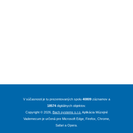
V súčasnosti je tu prezentovaných spolu
40809
záznamov a
18574
digitálnych objektov.
Copyright ©
2026
,
Bach systems s.r.o.
Aplikácia Múzejné
Vademecum je určená pre Microsoft Edge, Firefox, Chrome,
Safari a Opera.