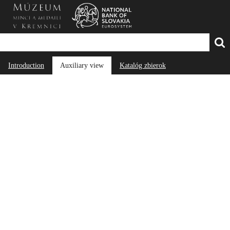
Introduction
Auxiliary view
Katalóg zbierok