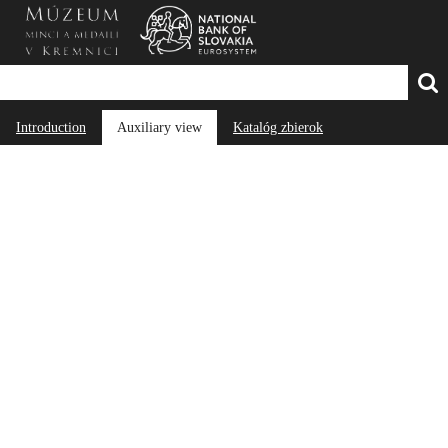
Introduction
Auxiliary view
Katalóg zbierok