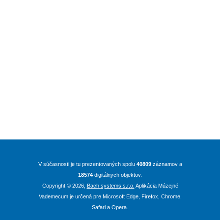
V súčasnosti je tu prezentovaných spolu
40809
záznamov a
18574
digitálnych objektov.
Copyright ©
2026
,
Bach systems s.r.o.
Aplikácia Múzejné
Vademecum je určená pre Microsoft Edge, Firefox, Chrome,
Safari a Opera.